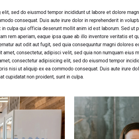
 elit, sed do eiusmod tempor incididunt ut labore et dolore magn
mmodo consequat. Duis aute irure dolor in reprehenderit in voluptat
in culpa qui officia deserunt mollit anim id est laborum. Sed ut p
 rem aperiam, eaque ipsa quae ab illo inventore veritatis et qua
natur aut odit aut fugit, sed quia consequuntur magni dolores e
it amet, consectetur, adipisci velit, sed quia non numquam eius 
met, consectetur adipisicing elit, sed do eiusmod tempor incidid
ris nisi ut aliquip ex ea commodo consequat. Duis aute irure dolo
at cupidatat non proident, sunt in culpa.