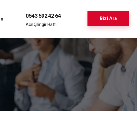
0543 592 42 64
Bizi Ara
im
Acil Çilingir Hattı