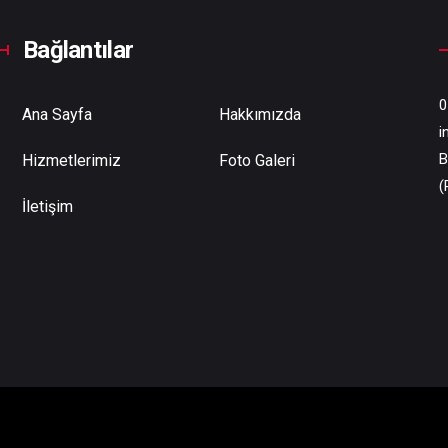
Bağlantılar
0
Ana Sayfa
Hakkımızda
i
B
Hizmetlerimiz
Foto Galeri
(
İletişim