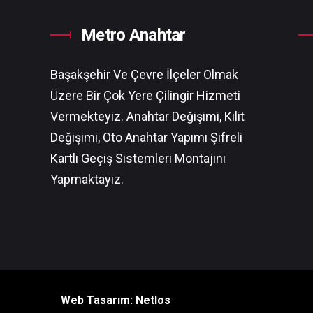
Metro Anahtar
Başakşehir Ve Çevre İlçeler Olmak
Üzere Bir Çok Yere Çilingir Hizmeti
Vermekteyiz. Anahtar Değişimi, Kilit
Değişimi, Oto Anahtar Yapımı Şifreli
Kartlı Geçiş Sistemleri Montajını
Yapmaktayız.
Web Tasarım: Netlos