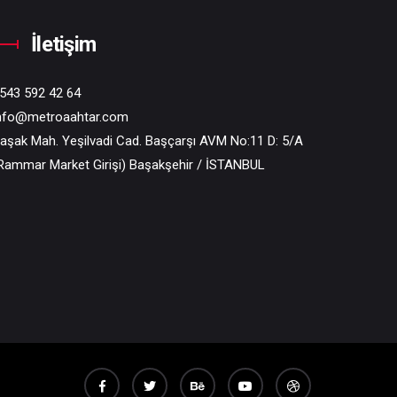
İletişim
543 592 42 64
nfo@metroaahtar.com
aşak Mah. Yeşilvadi Cad. Başçarşı AVM No:11 D: 5/A
Rammar Market Girişi) Başakşehir / İSTANBUL