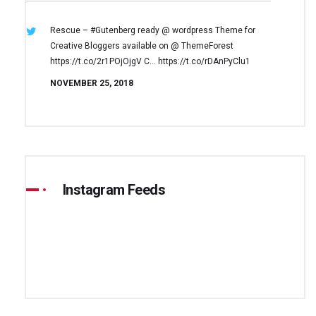
Rescue – #Gutenberg ready @ wordpress
Theme for
Creative Bloggers available on
@ ThemeForest
https://t.co/2r1POjOjgV
C… https://t.co/rDAnPyClu1
NOVEMBER 25, 2018
Instagram Feeds