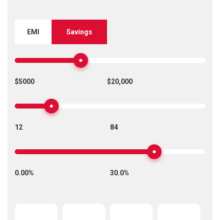
EMI
Savings
$5000
$20,000
12
84
0.00%
30.0%